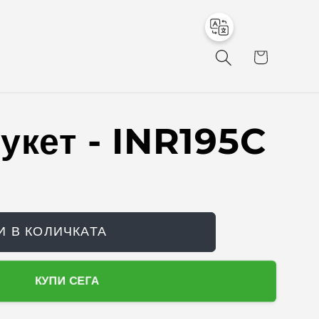
to
о
en
л
и
ч
к
а
укет - INR195C
И В КОЛИЧКАТА
КУПИ СЕГА