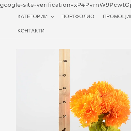
google-site-verification=xP4PvrnW9Pcw
КАТЕГОРИИ
ПОРТФОЛИО
ПРОМОЦИ
КОНТАКТИ
Skip to
produc
t
inform
ation