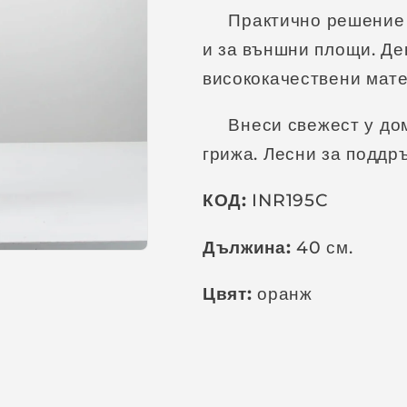
Практично решение за
p
и за външни площи. Де
r
i
висококачествени мате
c
Внеси свежест у дома
e
грижа. Лесни за поддр
КОД:
INR195C
Дължина:
40 см.
Цвят:
оранж