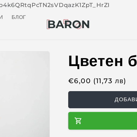
Skip 
tOp4k6QRtqPcTN2sVDqazK1ZpT_HrZI
cont
t
И
БЛОГ
Цветен б
R
€
6,00
(11,73
лв
)
e
g
ДОБАВ
u
l
a
r