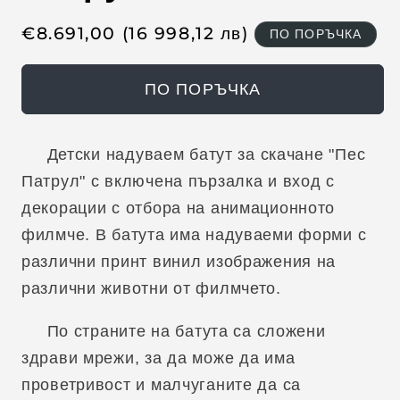
R
€
8.691,00
(16 998,12
лв
)
ПО ПОРЪЧКА
e
g
ПО ПОРЪЧКА
u
l
a
Детски надуваем батут за скачане "Пес
r
Патрул" с включена пързалка и вход с
p
декорации с отбора на анимационното
r
филмче.
В батута има надуваеми форми с
i
различни принт винил изображения на
c
различни животни от филмчето.
e
По страните на батута са сложени
здрави мрежи, за да може да има
проветривост и малчуганите да са