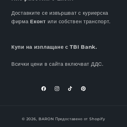
Доставките се извършват с куриерска
фирма
Еконт
или собствен транспорт.
Купи на изплащане с TBI Bank.
Всички цени в сайта включват ДДС.
F
I
T
P
a
n
i
i
c
s
k
n
Н
e
t
T
t
© 2026,
BARON
Предоставено от Shopify
b
a
o
e
а